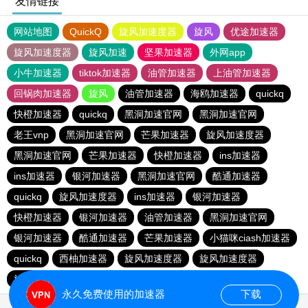
友情链接
网站地图
QuickQ
旋风加速度器
旋风
优途加速器
旋风加速度器
旋风加速
坚果加速器
外网app
小牛加速器
tiktok加速器
油管加速器
上油管加速器
回锅肉加速器
旋风
油管加速器
海鸥加速器
quickq
快橙加速器
quickq
黑洞加速官网
黑洞加速官网
老王vnp
黑洞加速官网
芒果加速器
旋风加速度器
黑洞加速官网
芒果加速器
快橙加速器
ins加速器
ins加速器
银河加速器
黑洞加速官网
酷通加速器
quickq
旋风加速度器
ins加速器
银河加速器
快橙加速器
银河加速器
油管加速器
黑洞加速官网
银河加速器
酷通加速器
芒果加速器
小猫咪ciash加速器
quickq
西柚加速器
旋风加速度器
旋风加速度器
旋风加速度器
永久免费使用的加速器
下载