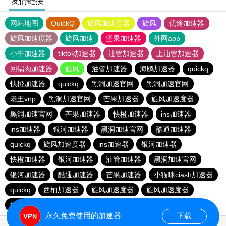
友情链接
网站地图
QuickQ
旋风加速度器
旋风
优途加速器
旋风加速度器
旋风加速
坚果加速器
外网app
小牛加速器
tiktok加速器
油管加速器
上油管加速器
回锅肉加速器
旋风
油管加速器
海鸥加速器
quickq
快橙加速器
quickq
黑洞加速官网
黑洞加速官网
老王vnp
黑洞加速官网
芒果加速器
旋风加速度器
黑洞加速官网
芒果加速器
快橙加速器
ins加速器
ins加速器
银河加速器
黑洞加速官网
酷通加速器
quickq
旋风加速度器
ins加速器
银河加速器
快橙加速器
银河加速器
油管加速器
黑洞加速官网
银河加速器
酷通加速器
芒果加速器
小猫咪ciash加速器
quickq
西柚加速器
旋风加速度器
旋风加速度器
旋风加速度器
永久免费使用的加速器
下载