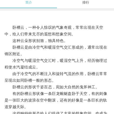
简介
排行
卧槽云，一种令人惊叹的气象奇观，常常出现在天空
中，给人们带来无尽的遐想和想象空间。
这种云朵形状别致，独具特色。
卧槽云是由冷空气和暖湿空气交汇形成的，通常出现在
锋区附近。
冷空气与暖湿空气交汇时，暖湿空气上升，经历物理过
程使水汽凝结成云。
由于冷空气的不断注入和旋转气流的作用，卧槽云常常
呈现出如同卧槽一般的形态。
卧槽云的形状千姿百态，宛如大自然的鬼斧神工。
有的卧槽云形状像一条巨龙蜿蜒盘卧于天空，有的则像
是一张巨大的波浪在空中翻滚，还有的好像是一条巨长的轨
道穿越天际。
这些独特的形态给人们提供了丰富的想象空间，也成为