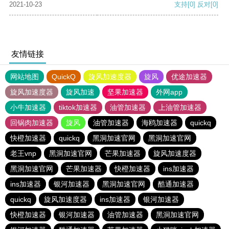
2021-10-23
支持
[0]
反对
[0]
友情链接
网站地图
QuickQ
旋风加速度器
旋风
优途加速器
旋风加速度器
旋风加速
坚果加速器
外网app
小牛加速器
tiktok加速器
油管加速器
上油管加速器
回锅肉加速器
旋风
油管加速器
海鸥加速器
quickq
快橙加速器
quickq
黑洞加速官网
黑洞加速官网
老王vnp
黑洞加速官网
芒果加速器
旋风加速度器
黑洞加速官网
芒果加速器
快橙加速器
ins加速器
ins加速器
银河加速器
黑洞加速官网
酷通加速器
quickq
旋风加速度器
ins加速器
银河加速器
快橙加速器
银河加速器
油管加速器
黑洞加速官网