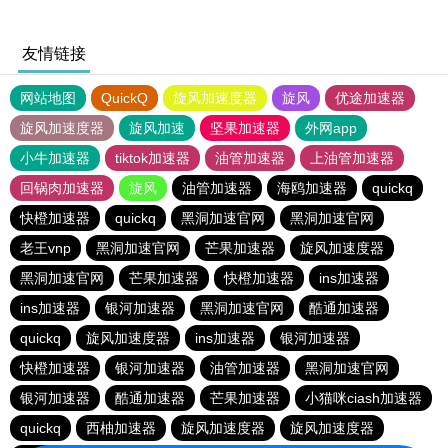
友情链接
网站地图
QuickQ
旋风加速度器
旋风
优途加速器
旋风加速度器
旋风加速
坚果加速器
外网app
小牛加速器
tiktok加速器
油管加速器
上油管加速器
回锅肉加速器
旋风
油管加速器
海鸥加速器
quickq
快橙加速器
quickq
黑洞加速官网
黑洞加速官网
老王vnp
黑洞加速官网
芒果加速器
旋风加速度器
黑洞加速官网
芒果加速器
快橙加速器
ins加速器
ins加速器
银河加速器
黑洞加速官网
酷通加速器
quickq
旋风加速度器
ins加速器
银河加速器
快橙加速器
银河加速器
油管加速器
黑洞加速官网
银河加速器
酷通加速器
芒果加速器
小猫咪ciash加速器
quickq
西柚加速器
旋风加速度器
旋风加速度器