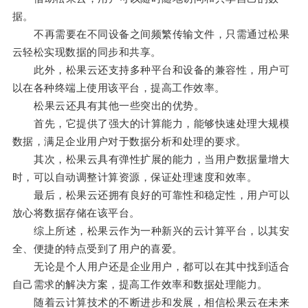
据。
不再需要在不同设备之间频繁传输文件，只需通过松果
云轻松实现数据的同步和共享。
此外，松果云还支持多种平台和设备的兼容性，用户可
以在各种终端上使用该平台，提高工作效率。
松果云还具有其他一些突出的优势。
首先，它提供了强大的计算能力，能够快速处理大规模
数据，满足企业用户对于数据分析和处理的要求。
其次，松果云具有弹性扩展的能力，当用户数据量增大
时，可以自动调整计算资源，保证处理速度和效率。
最后，松果云还拥有良好的可靠性和稳定性，用户可以
放心将数据存储在该平台。
综上所述，松果云作为一种新兴的云计算平台，以其安
全、便捷的特点受到了用户的喜爱。
无论是个人用户还是企业用户，都可以在其中找到适合
自己需求的解决方案，提高工作效率和数据处理能力。
随着云计算技术的不断进步和发展，相信松果云在未来