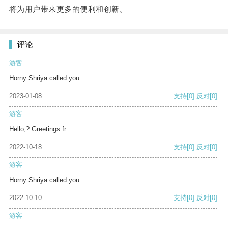
将为用户带来更多的便利和创新。
评论
游客
Horny Shriya called you
2023-01-08
支持
[0]
反对
[0]
游客
Hello,? Greetings fr
2022-10-18
支持
[0]
反对
[0]
游客
Horny Shriya called you
2022-10-10
支持
[0]
反对
[0]
游客