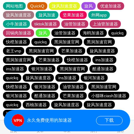
网站地图
QuickQ
旋风加速度器
旋风
优途加速器
旋风加速度器
旋风加速
坚果加速器
外网app
小牛加速器
tiktok加速器
油管加速器
上油管加速器
回锅肉加速器
旋风
油管加速器
海鸥加速器
quickq
快橙加速器
quickq
黑洞加速官网
黑洞加速官网
老王vnp
黑洞加速官网
芒果加速器
旋风加速度器
黑洞加速官网
芒果加速器
快橙加速器
ins加速器
ins加速器
银河加速器
黑洞加速官网
酷通加速器
quickq
旋风加速度器
ins加速器
银河加速器
快橙加速器
银河加速器
油管加速器
黑洞加速官网
银河加速器
酷通加速器
芒果加速器
小猫咪ciash加速器
quickq
西柚加速器
旋风加速度器
旋风加速度器
旋风加速度器
永久免费使用的加速器
下载
0.204358s
首页
安卓
苹果
排行
推荐