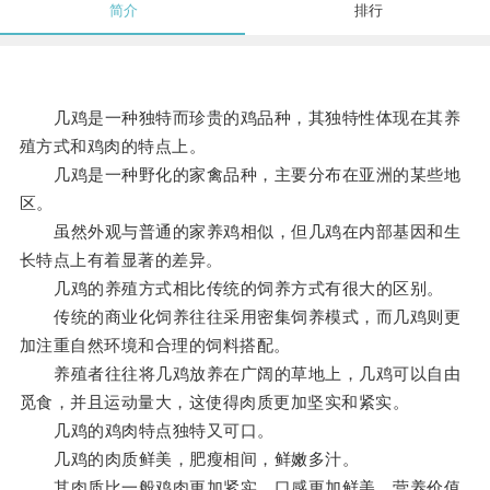
简介
排行
几鸡是一种独特而珍贵的鸡品种，其独特性体现在其养
殖方式和鸡肉的特点上。
几鸡是一种野化的家禽品种，主要分布在亚洲的某些地
区。
虽然外观与普通的家养鸡相似，但几鸡在内部基因和生
长特点上有着显著的差异。
几鸡的养殖方式相比传统的饲养方式有很大的区别。
传统的商业化饲养往往采用密集饲养模式，而几鸡则更
加注重自然环境和合理的饲料搭配。
养殖者往往将几鸡放养在广阔的草地上，几鸡可以自由
觅食，并且运动量大，这使得肉质更加坚实和紧实。
几鸡的鸡肉特点独特又可口。
几鸡的肉质鲜美，肥瘦相间，鲜嫩多汁。
其肉质比一般鸡肉更加紧实，口感更加鲜美，营养价值