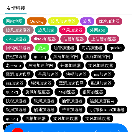
友情链接
网站地图
QuickQ
旋风加速度器
旋风
优途加速器
旋风加速度器
旋风加速
坚果加速器
外网app
小牛加速器
tiktok加速器
油管加速器
上油管加速器
回锅肉加速器
旋风
油管加速器
海鸥加速器
quickq
快橙加速器
quickq
黑洞加速官网
黑洞加速官网
老王vnp
黑洞加速官网
芒果加速器
旋风加速度器
黑洞加速官网
芒果加速器
快橙加速器
ins加速器
ins加速器
银河加速器
黑洞加速官网
酷通加速器
quickq
旋风加速度器
ins加速器
银河加速器
快橙加速器
银河加速器
油管加速器
黑洞加速官网
银河加速器
酷通加速器
芒果加速器
小猫咪ciash加速器
quickq
西柚加速器
旋风加速度器
旋风加速度器
旋风加速度器