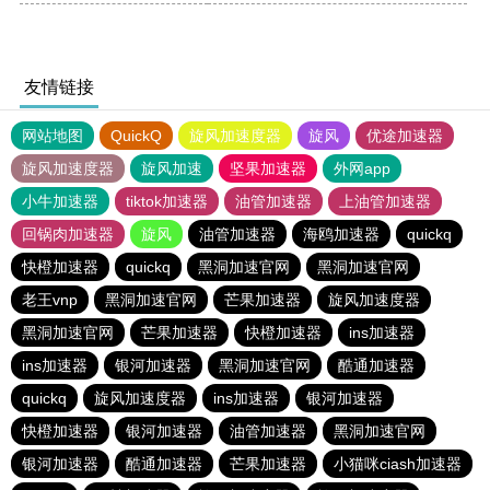
友情链接
网站地图
QuickQ
旋风加速度器
旋风
优途加速器
旋风加速度器
旋风加速
坚果加速器
外网app
小牛加速器
tiktok加速器
油管加速器
上油管加速器
回锅肉加速器
旋风
油管加速器
海鸥加速器
quickq
快橙加速器
quickq
黑洞加速官网
黑洞加速官网
老王vnp
黑洞加速官网
芒果加速器
旋风加速度器
黑洞加速官网
芒果加速器
快橙加速器
ins加速器
ins加速器
银河加速器
黑洞加速官网
酷通加速器
quickq
旋风加速度器
ins加速器
银河加速器
快橙加速器
银河加速器
油管加速器
黑洞加速官网
银河加速器
酷通加速器
芒果加速器
小猫咪ciash加速器