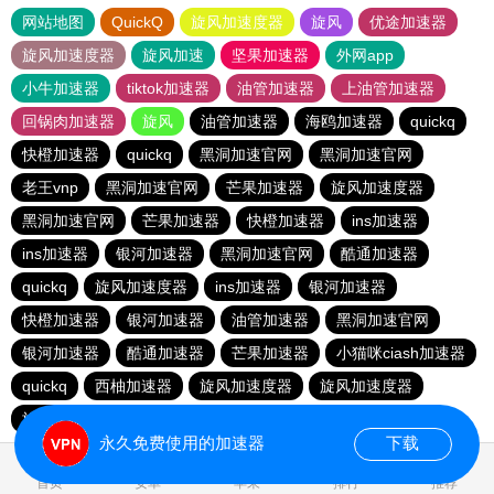
网站地图
QuickQ
旋风加速度器
旋风
优途加速器
旋风加速度器
旋风加速
坚果加速器
外网app
小牛加速器
tiktok加速器
油管加速器
上油管加速器
回锅肉加速器
旋风
油管加速器
海鸥加速器
quickq
快橙加速器
quickq
黑洞加速官网
黑洞加速官网
老王vnp
黑洞加速官网
芒果加速器
旋风加速度器
黑洞加速官网
芒果加速器
快橙加速器
ins加速器
ins加速器
银河加速器
黑洞加速官网
酷通加速器
quickq
旋风加速度器
ins加速器
银河加速器
快橙加速器
银河加速器
油管加速器
黑洞加速官网
银河加速器
酷通加速器
芒果加速器
小猫咪ciash加速器
quickq
西柚加速器
旋风加速度器
旋风加速度器
旋风加速度器
永久免费使用的加速器
下载
0.120742s
首页
安卓
苹果
排行
推荐