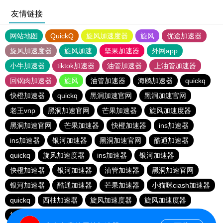
友情链接
网站地图
QuickQ
旋风加速度器
旋风
优途加速器
旋风加速度器
旋风加速
坚果加速器
外网app
小牛加速器
tiktok加速器
油管加速器
上油管加速器
回锅肉加速器
旋风
油管加速器
海鸥加速器
quickq
快橙加速器
quickq
黑洞加速官网
黑洞加速官网
老王vnp
黑洞加速官网
芒果加速器
旋风加速度器
黑洞加速官网
芒果加速器
快橙加速器
ins加速器
ins加速器
银河加速器
黑洞加速官网
酷通加速器
quickq
旋风加速度器
ins加速器
银河加速器
快橙加速器
银河加速器
油管加速器
黑洞加速官网
银河加速器
酷通加速器
芒果加速器
小猫咪ciash加速器
quickq
西柚加速器
旋风加速度器
旋风加速度器
旋风加速度器