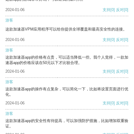
2024-01-06
支持
[0]
反对
[0]
游客
这款加速器VPM应用程序可以给你提供全球覆盖和最高安全性的连接。
2024-01-06
支持
[0]
反对
[0]
游客
这款加速器app的价格有点贵，可以适当降低一些。我个人觉得，一款加
速器app的价格应该在50元以下才比较合理。
2024-01-06
支持
[0]
反对
[0]
游客
这款加速器app的操作有点复杂，可以简化一下，比如将设置页面进行优
化。
2024-01-06
支持
[0]
反对
[0]
游客
这款加速器app的安全性有待提高，可以加强防护措施，比如增加双重验
证。