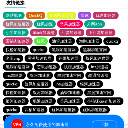
友情链接
网站地图
QuickQ
旋风加速度器
旋风
优途加速器
旋风加速度器
旋风加速
坚果加速器
外网app
小牛加速器
tiktok加速器
油管加速器
上油管加速器
回锅肉加速器
旋风
油管加速器
海鸥加速器
quickq
快橙加速器
quickq
黑洞加速官网
黑洞加速官网
老王vnp
黑洞加速官网
芒果加速器
旋风加速度器
黑洞加速官网
芒果加速器
快橙加速器
ins加速器
ins加速器
银河加速器
黑洞加速官网
酷通加速器
quickq
旋风加速度器
ins加速器
银河加速器
快橙加速器
银河加速器
油管加速器
黑洞加速官网
银河加速器
酷通加速器
芒果加速器
小猫咪ciash加速器
quickq
西柚加速器
旋风加速度器
旋风加速度器
旋风加速度器
永久免费使用的加速器
下载