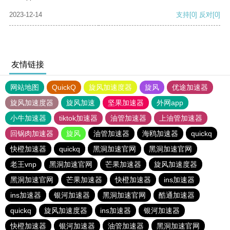
2023-12-14
支持
[0]
反对
[0]
友情链接
网站地图
QuickQ
旋风加速度器
旋风
优途加速器
旋风加速度器
旋风加速
坚果加速器
外网app
小牛加速器
tiktok加速器
油管加速器
上油管加速器
回锅肉加速器
旋风
油管加速器
海鸥加速器
quickq
快橙加速器
quickq
黑洞加速官网
黑洞加速官网
老王vnp
黑洞加速官网
芒果加速器
旋风加速度器
黑洞加速官网
芒果加速器
快橙加速器
ins加速器
ins加速器
银河加速器
黑洞加速官网
酷通加速器
quickq
旋风加速度器
ins加速器
银河加速器
快橙加速器
银河加速器
油管加速器
黑洞加速官网