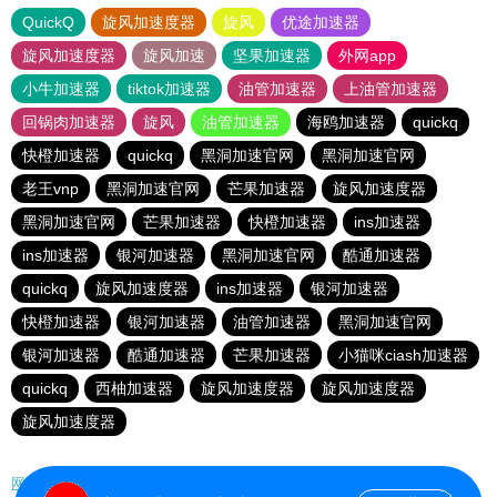
QuickQ
旋风加速度器
旋风
优途加速器
旋风加速度器
旋风加速
坚果加速器
外网app
小牛加速器
tiktok加速器
油管加速器
上油管加速器
回锅肉加速器
旋风
油管加速器
海鸥加速器
quickq
快橙加速器
quickq
黑洞加速官网
黑洞加速官网
老王vnp
黑洞加速官网
芒果加速器
旋风加速度器
黑洞加速官网
芒果加速器
快橙加速器
ins加速器
ins加速器
银河加速器
黑洞加速官网
酷通加速器
quickq
旋风加速度器
ins加速器
银河加速器
快橙加速器
银河加速器
油管加速器
黑洞加速官网
银河加速器
酷通加速器
芒果加速器
小猫咪ciash加速器
quickq
西柚加速器
旋风加速度器
旋风加速度器
旋风加速度器
网站地图