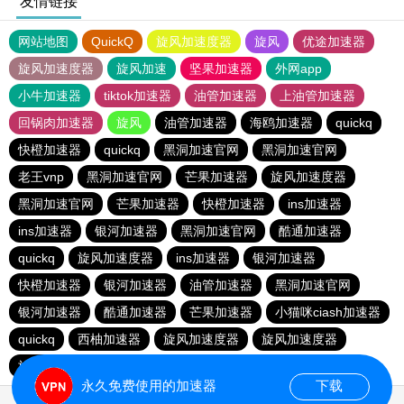
友情链接
网站地图
QuickQ
旋风加速度器
旋风
优途加速器
旋风加速度器
旋风加速
坚果加速器
外网app
小牛加速器
tiktok加速器
油管加速器
上油管加速器
回锅肉加速器
旋风
油管加速器
海鸥加速器
quickq
快橙加速器
quickq
黑洞加速官网
黑洞加速官网
老王vnp
黑洞加速官网
芒果加速器
旋风加速度器
黑洞加速官网
芒果加速器
快橙加速器
ins加速器
ins加速器
银河加速器
黑洞加速官网
酷通加速器
quickq
旋风加速度器
ins加速器
银河加速器
快橙加速器
银河加速器
油管加速器
黑洞加速官网
银河加速器
酷通加速器
芒果加速器
小猫咪ciash加速器
quickq
西柚加速器
旋风加速度器
旋风加速度器
旋风加速度器
永久免费使用的加速器
下载