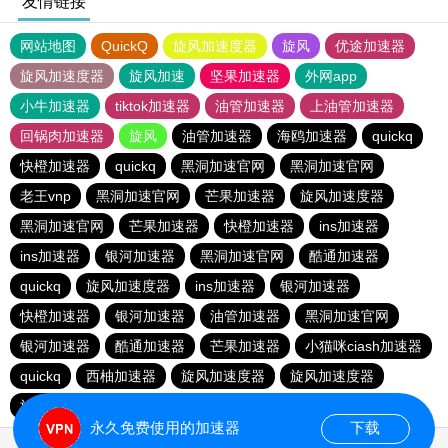
友情链接
网站地图
QuickQ
旋风加速度器
旋风
优途加速器
旋风加速度器
旋风加速
坚果加速器
外网app
小牛加速器
tiktok加速器
油管加速器
上油管加速器
回锅肉加速器
旋风
油管加速器
海鸥加速器
quickq
快橙加速器
quickq
黑洞加速官网
黑洞加速官网
老王vnp
黑洞加速官网
芒果加速器
旋风加速度器
黑洞加速官网
芒果加速器
快橙加速器
ins加速器
ins加速器
银河加速器
黑洞加速官网
酷通加速器
quickq
旋风加速度器
ins加速器
银河加速器
快橙加速器
银河加速器
油管加速器
黑洞加速官网
银河加速器
酷通加速器
芒果加速器
小猫咪ciash加速器
quickq
西柚加速器
旋风加速度器
旋风加速度器
旋风加速度器
永久免费使用的加速器
下载