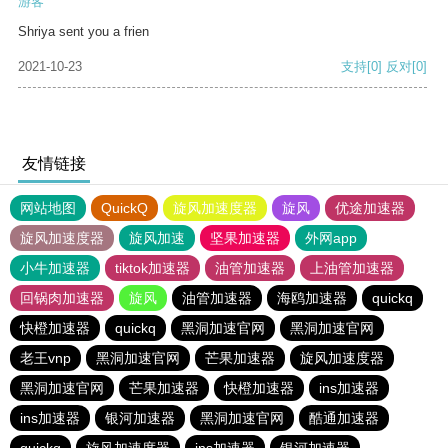
游客
Shriya sent you a frien
2021-10-23
支持
[0]
反对
[0]
友情链接
网站地图
QuickQ
旋风加速度器
旋风
优途加速器
旋风加速度器
旋风加速
坚果加速器
外网app
小牛加速器
tiktok加速器
油管加速器
上油管加速器
回锅肉加速器
旋风
油管加速器
海鸥加速器
quickq
快橙加速器
quickq
黑洞加速官网
黑洞加速官网
老王vnp
黑洞加速官网
芒果加速器
旋风加速度器
黑洞加速官网
芒果加速器
快橙加速器
ins加速器
ins加速器
银河加速器
黑洞加速官网
酷通加速器