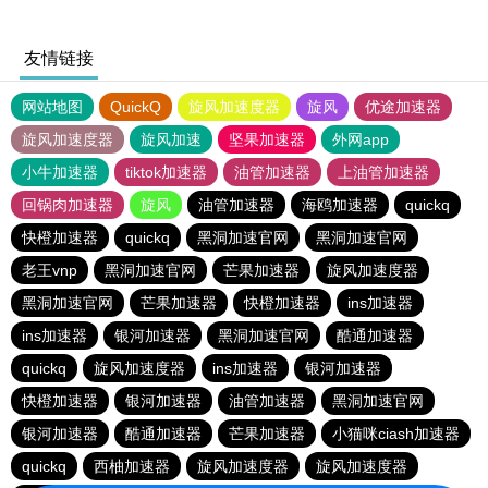
友情链接
网站地图
QuickQ
旋风加速度器
旋风
优途加速器
旋风加速度器
旋风加速
坚果加速器
外网app
小牛加速器
tiktok加速器
油管加速器
上油管加速器
回锅肉加速器
旋风
油管加速器
海鸥加速器
quickq
快橙加速器
quickq
黑洞加速官网
黑洞加速官网
老王vnp
黑洞加速官网
芒果加速器
旋风加速度器
黑洞加速官网
芒果加速器
快橙加速器
ins加速器
ins加速器
银河加速器
黑洞加速官网
酷通加速器
quickq
旋风加速度器
ins加速器
银河加速器
快橙加速器
银河加速器
油管加速器
黑洞加速官网
银河加速器
酷通加速器
芒果加速器
小猫咪ciash加速器
quickq
西柚加速器
旋风加速度器
旋风加速度器