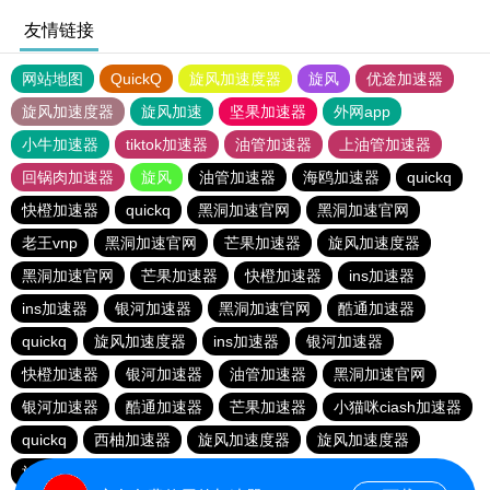
友情链接
网站地图
QuickQ
旋风加速度器
旋风
优途加速器
旋风加速度器
旋风加速
坚果加速器
外网app
小牛加速器
tiktok加速器
油管加速器
上油管加速器
回锅肉加速器
旋风
油管加速器
海鸥加速器
quickq
快橙加速器
quickq
黑洞加速官网
黑洞加速官网
老王vnp
黑洞加速官网
芒果加速器
旋风加速度器
黑洞加速官网
芒果加速器
快橙加速器
ins加速器
ins加速器
银河加速器
黑洞加速官网
酷通加速器
quickq
旋风加速度器
ins加速器
银河加速器
快橙加速器
银河加速器
油管加速器
黑洞加速官网
银河加速器
酷通加速器
芒果加速器
小猫咪ciash加速器
quickq
西柚加速器
旋风加速度器
旋风加速度器
旋风加速度器