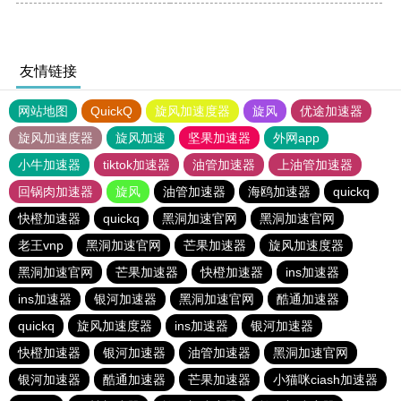
友情链接
网站地图
QuickQ
旋风加速度器
旋风
优途加速器
旋风加速度器
旋风加速
坚果加速器
外网app
小牛加速器
tiktok加速器
油管加速器
上油管加速器
回锅肉加速器
旋风
油管加速器
海鸥加速器
quickq
快橙加速器
quickq
黑洞加速官网
黑洞加速官网
老王vnp
黑洞加速官网
芒果加速器
旋风加速度器
黑洞加速官网
芒果加速器
快橙加速器
ins加速器
ins加速器
银河加速器
黑洞加速官网
酷通加速器
quickq
旋风加速度器
ins加速器
银河加速器
快橙加速器
银河加速器
油管加速器
黑洞加速官网
银河加速器
酷通加速器
芒果加速器
小猫咪ciash加速器